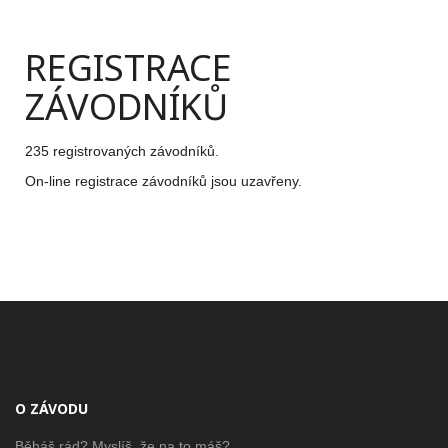
REGISTRACE
ZÁVODNÍKŮ
235 registrovaných závodníků.
On-line registrace závodníků jsou uzavřeny.
O ZÁVODU
Běháš rád? Myslíš, že na to máš?