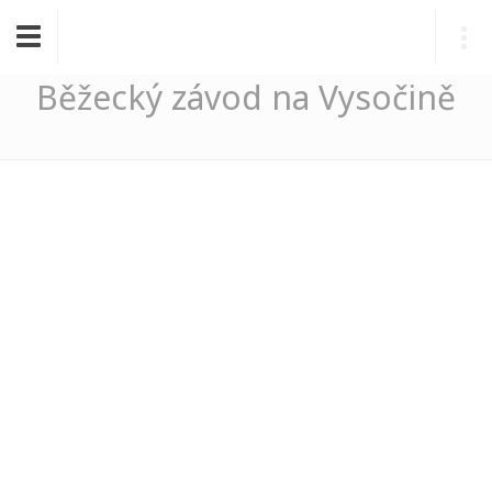
Toggle
navigation
Běžecký závod na Vysočině