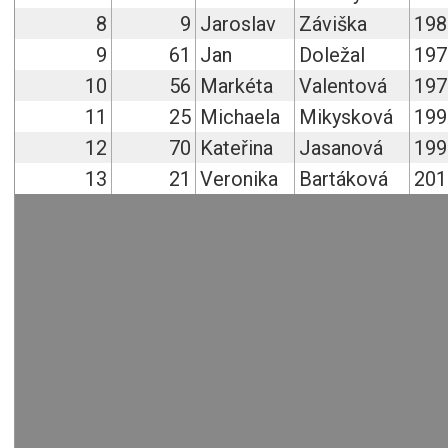
8
9
Jaroslav
Záviška
198
9
61
Jan
Doležal
197
10
56
Markéta
Valentová
197
11
25
Michaela
Mikysková
199
12
70
Kateřina
Jasanová
199
13
21
Veronika
Bartáková
201