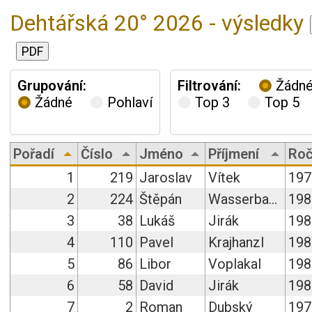
Dehtářská 20° 2026 - výsledky
PDF
Grupování:
Filtrování:
Žádn
Žádné
Pohlaví
Top 3
Top 5
Pořadí
Číslo
Jméno
Příjmení
Roč
1
219
Jaroslav
Vítek
197
2
224
Štěpán
Wasserbauer
198
3
38
Lukáš
Jirák
198
4
110
Pavel
Krajhanzl
198
5
86
Libor
Voplakal
198
6
58
David
Jirák
198
7
2
Roman
Dubský
197